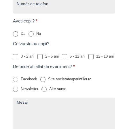
Număr de telefon
blank.
Aveti copii?
*
Da
Nu
Ce varste au copii?
0 - 2 ani
2 - 6 ani
6 - 12 ani
12 - 18 ani
De unde ati aflat de eveniment?
*
Facebook
Site societateaparintilor.ro
Alte
Newsletter
Alte surse
surse
Mesaj